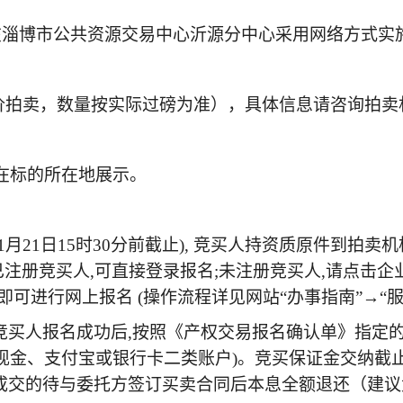
30在淄博市公共资源交易中心沂源分中心采用网络方式实
拍卖，数量按实际过磅为准），具体信息请咨询拍
，在标的所在地展示。
1日(1月21日15时30分前截止), 竞买人持资质原件
o.gov.cn),已注册竞买人,可直接登录报名;未注册竞买人,
即可进行网上报名 (操作流程详见网站“办事指南”→“服
竞买人报名成功后,按照《产权交易报名确认单》指定
金、支付宝或银行卡二类账户)。竞买保证金交纳截止时间
退还,成交的待与委托方签订买卖合同后本息全额退还（建