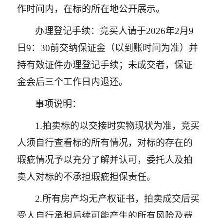
作时间内
，在标的所在地公开展示。
办理登记手续：竞买人请于
20
26
年
2
月
9
日
9
：
3
0前交纳
保证金
（以到账时间为准）
并
持有效证件办理登记手续；未成交者，保证
金会后三个工作日内退还。
事项说明：
1.
拍卖标的以交接时实物现状为准，竞买
人须自行查看标的
所有情况
，对标的存在的
瑕疵情况予以充分了解并认可，委托人及拍
卖人对标的不承担瑕疵担保责任。
2.
所有房产均无产权证书，拍卖成交后买
受人自行承担后续可能产生的所有风险及费